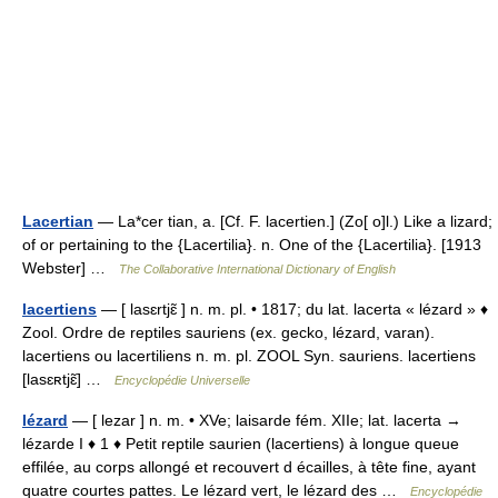
Lacertian
— La*cer tian, a. [Cf. F. lacertien.] (Zo[ o]l.) Like a lizard;
of or pertaining to the {Lacertilia}. n. One of the {Lacertilia}. [1913
Webster] …
The Collaborative International Dictionary of English
lacertiens
— [ lasɛrtjɛ̃ ] n. m. pl. • 1817; du lat. lacerta « lézard » ♦
Zool. Ordre de reptiles sauriens (ex. gecko, lézard, varan).
lacertiens ou lacertiliens n. m. pl. ZOOL Syn. sauriens. lacertiens
[lasɛʀtjɛ̃] …
Encyclopédie Universelle
lézard
— [ lezar ] n. m. • XVe; laisarde fém. XIIe; lat. lacerta →
lézarde I ♦ 1 ♦ Petit reptile saurien (lacertiens) à longue queue
effilée, au corps allongé et recouvert d écailles, à tête fine, ayant
quatre courtes pattes. Le lézard vert, le lézard des …
Encyclopédie