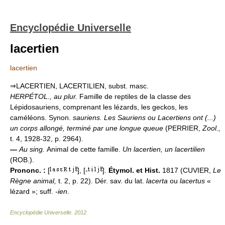
Encyclopédie Universelle
lacertien
lacertien
⇒LACERTIEN, LACERTILIEN, subst. masc.
HERPÉTOL.,
au plur.
Famille de reptiles de la classe des
Lépidosauriens, comprenant les lézards, les geckos, les
caméléons. Synon.
sauriens.
Les Sauriens ou Lacertiens ont (...)
un corps allongé, terminé par une longue queue
(PERRIER,
Zool.,
t. 4, 1928-32, p. 2964).
—
Au sing.
Animal de cette famille.
Un lacertien, un lacertilien
(ROB.).
Prononc. :
[
], [-
].
Étymol. et Hist.
1817 (CUVIER,
Le
Règne animal,
t. 2, p. 22). Dér. sav. du lat.
lacerta
ou
lacertus
«
lézard »; suff.
-ien
.
Encyclopédie Universelle
.
2012
.