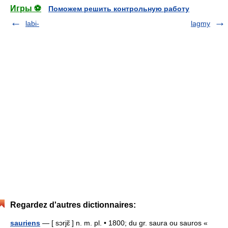
Игры ⚽
Поможем решить контрольную работу
labi-
lagmy
Regardez d'autres dictionnaires:
sauriens
— [ sɔrjɛ̃ ] n. m. pl. • 1800; du gr. saura ou sauros «