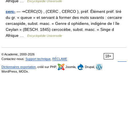
Afrique …
Encyclopédie Universelle
cerc-
— ⇒CERC(O) , (CERC , CERCO ), préf. Élément préf. tiré
du gr. « queue » et servant à former des mots savants : cercaire
cercaspide, subst. masc. « Genre d ophidiens, indigène de l île
Ceylan » (BESCH. 1845) cercocèbe, subst. masc. « Singe d
Afrique …
Encyclopédie Universelle
© Academic, 2000-2026
18+
Contactez-nous:
Support technique
,
RÉCLAME
Dictionnaires exportation
, créé sur PHP,
Joomla,
Drupal,
WordPress, MODx.