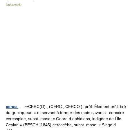
Universelle
cerco-
— ⇒CERC(O) , (CERC , CERCO ), préf. Élément préf. tiré
du gr. « queue » et servant à former des mots savants : cercaire
cercaspide, subst. masc. « Genre d ophidiens, indigène de l île
Ceylan » (BESCH. 1845) cercocèbe, subst. masc. « Singe d