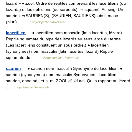
lézard » ♦ Zool. Ordre de reptiles comprenant les lacertiliens (ou
lézards) et les ophidiens (ou serpents). ⇒ squamé. Au sing. Un
saurien. ⇒SAURIEN(S), (SAURIEN, SAURIENS)subst. masc.
(plur.)… …
Encyclopédie Universelle
lacertilien
— ● lacertilien nom masculin (latin lacertus, lézard)
Reptile squamate du type des lézards au sens large du terme.
(Les lacertiliens constituent un sous ordre.) ● lacertilien
(synonymes) nom masculin (latin lacertus, lézard) Reptile
squamate du… …
Encyclopédie Universelle
saurien
— ● saurien nom masculin Synonyme de lacertilien. ●
saurien (synonymes) nom masculin Synonymes : lacertilien
saurien, enne adj. et n. m. ZOOL d1./d adj. Qui a rapport au lézard
…
Encyclopédie Universelle