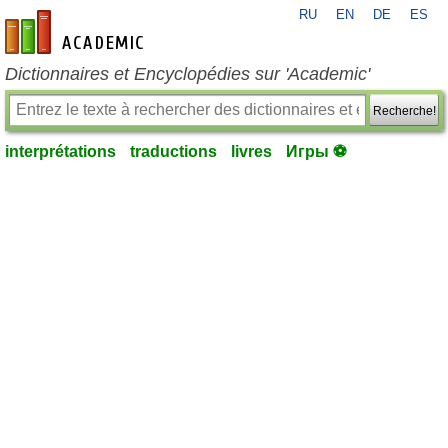
RU
EN
DE
ES
fr-academic.com
Dictionnaires et Encyclopédies sur 'Academic'
Recherche!
interprétations
traductions
livres
Игры ⚽